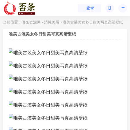
登录
当前位置：
否条资源网
清纯美眉
唯美古装美女冬日甜美写真高清壁纸
>
>
唯美古装美女冬日甜美写真高清壁纸