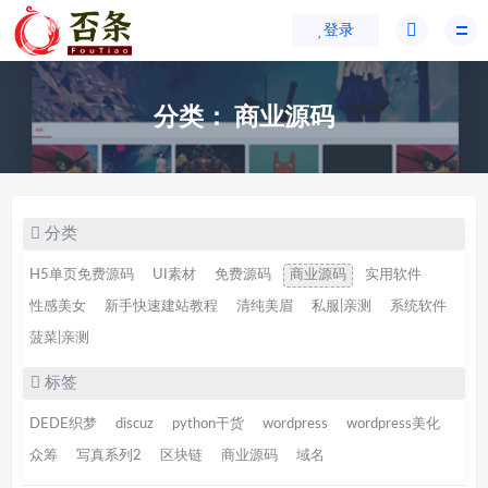
登录
分类：
商业源码
分类
H5单页免费源码
UI素材
免费源码
商业源码
实用软件
性感美女
新手快速建站教程
清纯美眉
私服|亲测
系统软件
菠菜|亲测
标签
DEDE织梦
discuz
python干货
wordpress
wordpress美化
众筹
写真系列2
区块链
商业源码
域名