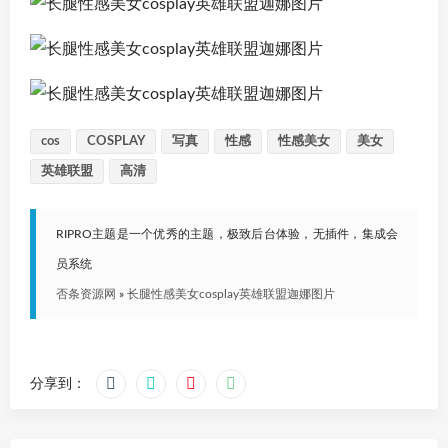
cos
COSPLAY
写真
性感
性感美女
美女
英雄联盟
高清
RIPRO主题是一个优秀的主题，极致后台体验，无插件，集成会
员系统
否条资源网
»
长腿性感美女cosplay英雄联盟迦娜图片
分享到：