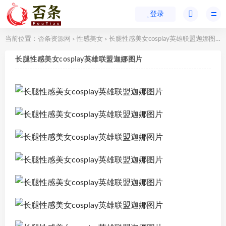
登录
当前位置：
否条资源网
性感美女
长腿性感美女cosplay英雄联盟迦娜图片
>
>
长腿性感美女cosplay英雄联盟迦娜图片