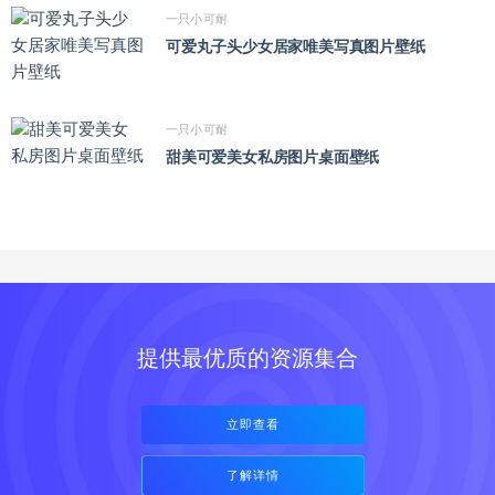
一只小可耐
可爱丸子头少女居家唯美写真图片壁纸
一只小可耐
甜美可爱美女私房图片桌面壁纸
提供最优质的资源集合
立即查看
了解详情