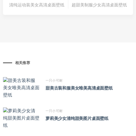
清纯运动装美女高清桌面壁纸
超甜美制服少女高清桌面壁纸
相关推荐
一只小可耐
甜美古装和服美女唯美高清桌面壁纸
一只小可耐
萝莉美少女清纯甜美图片桌面壁纸