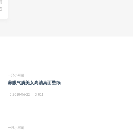
篇
纸
一只小可耐
养眼气质美女高清桌面壁纸
2018-06-22
811
一只小可耐