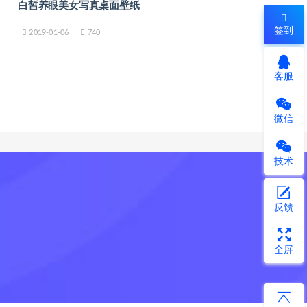
白皙养眼美女写真桌面壁纸
签到
2019-01-06
740
客服
微信
技术
反馈
全屏