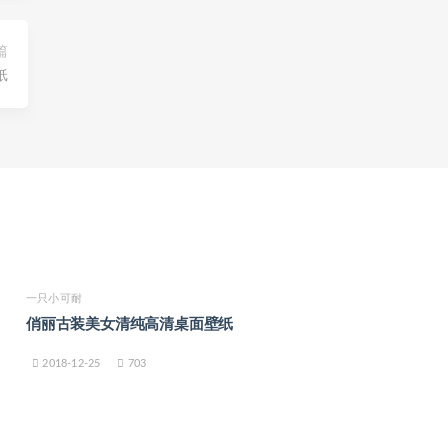
篇
纸
一只小可耐
俏丽古装美女清纯高清桌面壁纸
2018-12-25
703