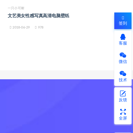
一只小可耐
文艺美女性感写真高清电脑壁纸
签到
2018-06-29
978
客服
微信
技术
反馈
全屏