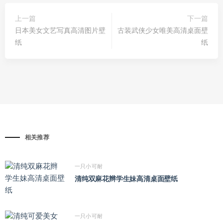
上一篇
下一篇
日本美女文艺写真高清图片壁
古装武侠少女唯美高清桌面壁
纸
纸
相关推荐
一只小可耐
清纯双麻花辫学生妹高清桌面壁纸
一只小可耐