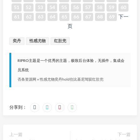
51
52
53
54
55
56
57
58
59
60
61
62
63
64
65
66
67
68
69
下一
页
奕丹
性感尤物
红肚兜
RIPRO主题是一个优秀的主题，极致后台体验，无插件，集成会
员系统
否条资源网
»
性感尤物奕丹hold住比基尼驾驭红肚兜
分享到：
上一篇
下一篇