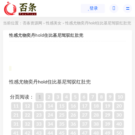
登录
当前位置：
否条资源网
性感美女
性感尤物奕丹hold住比基尼驾驭红肚兜
>
>
性感尤物奕丹hold住比基尼驾驭红肚兜
性感尤物奕丹hold住比基尼驾驭红肚兜
分页阅读：
1
2
3
4
5
6
7
8
9
10
11
12
13
14
15
16
17
18
19
20
21
22
23
24
25
26
27
28
29
30
31
32
33
34
35
36
37
38
39
40
41
42
43
44
45
46
47
48
49
50