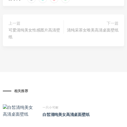
上一篇
下一篇
可爱清纯美女性感图片高清壁
清纯采茶女唯美高清桌面壁纸
纸
相关推荐
一只小可耐
白皙清纯美女高清桌面壁纸