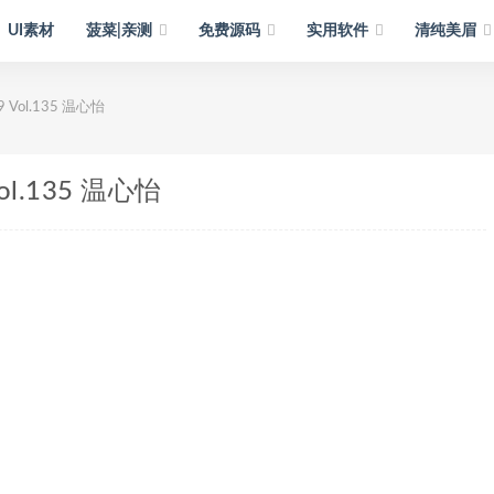
UI素材
菠菜|亲测
免费源码
实用软件
清纯美眉
9 Vol.135 温心怡
Vol.135 温心怡