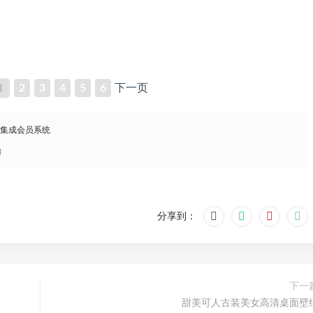
1
2
3
4
5
6
下一页
，集成会员系统
怡
分享到：
下一
甜美可人古装美女高清桌面壁