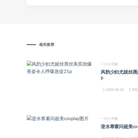
相关推荐
一只小可耐
风韵少妇尤妮丝黑
p
2019-08-20
832
一只小可耐
逆水寒素问超美cos