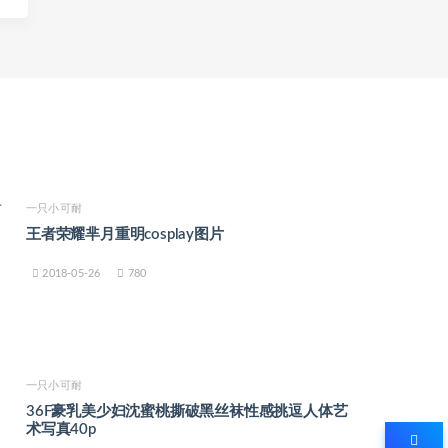
一只小可耐
王者荣耀芈月重明cosplay图片
2018-05-26
780
一只小可耐
36F豪乳美少妇沈蜜桃撕破黑丝袜性感挑逗人体艺
术写真40p