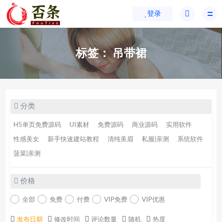
登录
标签：
吊带裙
分类
H5单页免费源码
UI素材
免费源码
商业源码
实用软件
性感美女
新手快速建站教程
清纯美眉
私服|亲测
系统软件
菠菜|亲测
价格
全部
免费
付费
VIP免费
VIP优惠
发布日期
修改时间
评论数量
随机
热度