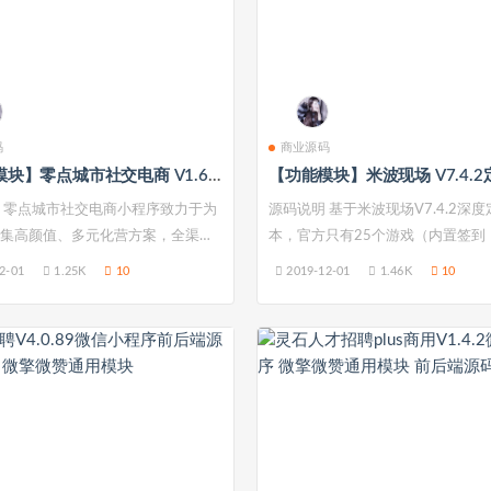
码
商业源码
【功能模块】零点城市社交电商 V1.6.3+公众号H5+支付宝+微信+头条+抖音小程序
 零点城市社交电商小程序致力于为
源码说明 基于米波现场V7.4.2深
集高颜值、多元化营方案，全渠道
本，官方只有25个游戏（内置签到
奖，...
2-01
1.25K
10
2019-12-01
1.46K
10