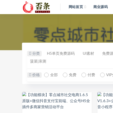
网站首页
商业源码
分类
H5单页免费源码
UI素材
免费
菠菜|亲测
价格
全部
免费
付费
VI