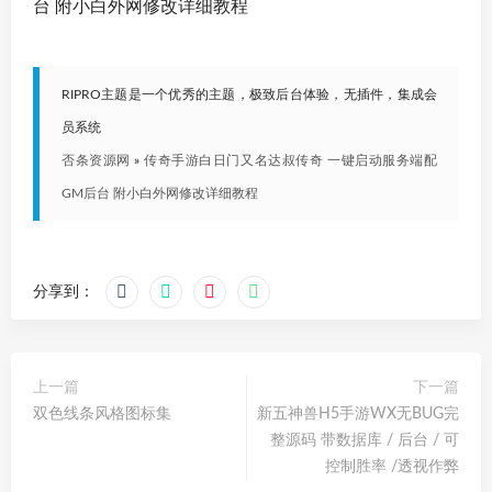
台 附小白外网修改详细教程
RIPRO主题是一个优秀的主题，极致后台体验，无插件，集成会
员系统
否条资源网
»
传奇手游白日门又名达叔传奇 一键启动服务端配
GM后台 附小白外网修改详细教程
分享到：
上一篇
下一篇
双色线条风格图标集
新五神兽H5手游WX无BUG完
整源码 带数据库 / 后台 / 可
控制胜率 /透视作弊