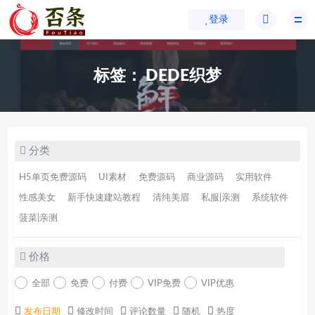
登录
标签：
DEDE织梦
分类
H5单页免费源码
UI素材
免费源码
商业源码
实用软件
性感美女
新手快速建站教程
清纯美眉
私服|亲测
系统软件
菠菜|亲测
价格
全部
免费
付费
VIP免费
VIP优惠
发布日期
修改时间
评论数量
随机
热度