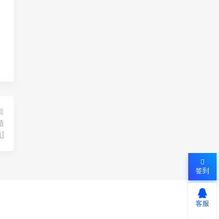
篇
适
]
签到
客服