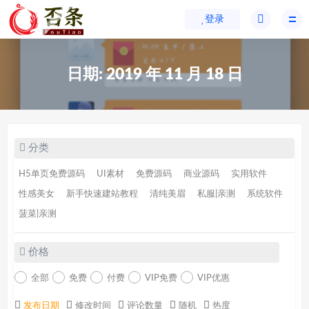
登录
日期:
2019 年 11 月 18 日
分类
H5单页免费源码
UI素材
免费源码
商业源码
实用软件
性感美女
新手快速建站教程
清纯美眉
私服|亲测
系统软件
菠菜|亲测
价格
全部
免费
付费
VIP免费
VIP优惠
发布日期
修改时间
评论数量
随机
热度