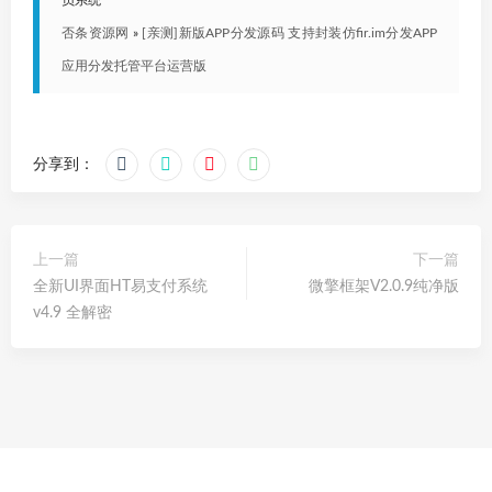
否条资源网
»
[亲测]新版APP分发源码 支持封装仿fir.im分发APP
应用分发托管平台运营版
分享到：
上一篇
下一篇
全新UI界面HT易支付系统
微擎框架V2.0.9纯净版
v4.9 全解密