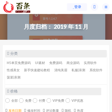
登录
月度归档：
2019 年 11 月
分类
H5单页免费源码
UI素材
免费源码
商业源码
实用软件
性感美女
新手快速建站教程
清纯美眉
私服|亲测
系统软件
菠菜|亲测
价格
全部
免费
付费
VIP免费
VIP优惠
发布日期
修改时间
评论数量
随机
热度