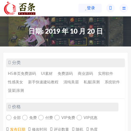
登录
日期:
2019 年 10 月 20 日
分类
H5单页免费源码
UI素材
免费源码
商业源码
实用软件
性感美女
新手快速建站教程
清纯美眉
私服|亲测
系统软件
菠菜|亲测
价格
全部
免费
付费
VIP免费
VIP优惠
发布日期
修改时间
评论数量
随机
热度