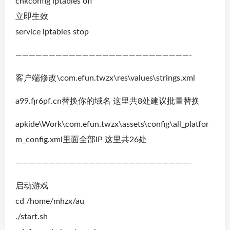
chkconfig iptables off
立即生效
service iptables stop
——————————————————————————-
客户端修改\com.efun.twzx\res\values\strings.xml
a99.fjr6pf.cn替换你的域名 这里共8处建议批量替换
apkide\Work\com.efun.twzx\assets\config\all_platfor
m_config.xml里面全部IP 这里共26处
——————————————————————————-
启动游戏
cd /home/mhzx/au
./start.sh