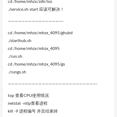
cd /home/mhzx/zdir/ios
./service.sh start 应该可解决！
————————————————-
cd /home/mhzx/mhzx_4095/ghubd
./starthub.sh
cd /home/mhzx/mhzx_4095
./run.sh
cd /home/mhzx/mhzx_4095/gs
./rungs.sh
——————————————————————————-
top 查看CPU使用情况
netstat -ntlp查看进程
kill -9 进程编号 并且结束掉