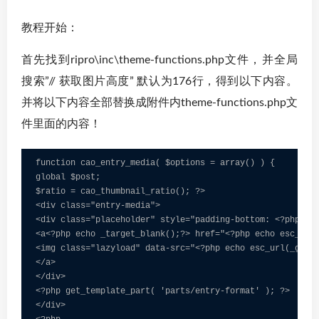
教程开始：
首先找到ripro\inc\theme-functions.php文件，并全局
搜索”// 获取图片高度” 默认为176行，得到以下内容。
并将以下内容全部替换成附件内theme-functions.php文
件里面的内容！
function cao_entry_media( $options = array() ) {

global $post;

$ratio = cao_thumbnail_ratio(); ?>

<div class="entry-media">

<div class="placeholder" style="padding-bottom: <?php ech
<a<?php echo _target_blank();?> href="<?php echo esc_url(
<img class="lazyload" data-src="<?php echo esc_url(_get_p
</a>

</div>

<?php get_template_part( 'parts/entry-format' ); ?>

</div>
