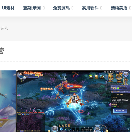
UI素材
菠菜|亲测
免费源码
实用软件
清纯美眉
建运营
营