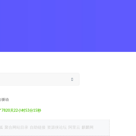
力驱动
820天22小时53分17秒
狐
聚合网站目录
自助链接
资源侠论坛
阿里云
麒麟网