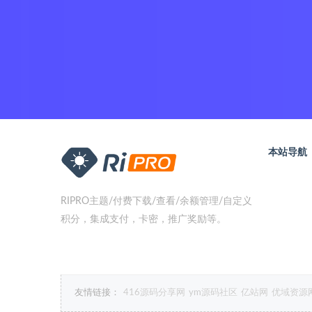
本站导航
RIPRO主题/付费下载/查看/余额管理/自定义
积分，集成支付，卡密，推广奖励等。
友情链接：
416源码分享网
ym源码社区
亿站网
优域资源