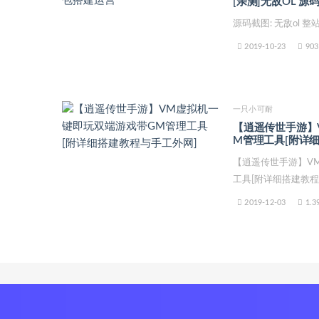
[亲测]无敌OL 源
源码截图: 无敌ol 
2019-10-23
903
一只小可耐
【逍遥传世手游】
M管理工具[附详
【逍遥传世手游】V
工具[附详细搭建教程
2019-12-03
1.3