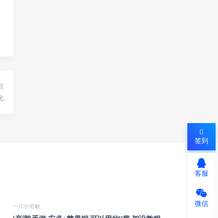
篇
化
签到
客服
微信
一只小可耐