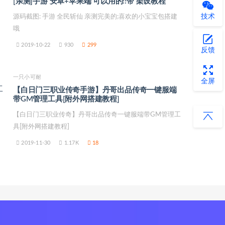
[亲测]手游 安卓+苹果端 可以用的!!带 架设教程
技术
源码截图: 手游 全民斩仙 亲测完美的;喜欢的小宝宝包搭建
哦
2019-10-22
930
299
反馈
一只小可耐
全屏
【白日门三职业传奇手游】丹哥出品传奇一键服端
带GM管理工具[附外网搭建教程]
【白日门三职业传奇】丹哥出品传奇一键服端带GM管理工
具[附外网搭建教程]
2019-11-30
1.17K
18