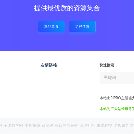
提供最优质的资源集合
立即查看
了解详情
友情链接
快速搜索
本站由RIPRO主题强
本站为广大站长服务了7
网
子维教学网
手机赚钱
日源码
有妖怪同萌会
源码社区
耀眼科技
老板娘九尾