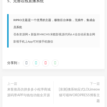
5、完善在线直播系统
RIPRO主题是一个优秀的主题，极致后台体验，无插件，集成会
员系统
否条资源网
»
新版本MKCMS米酷影视源代码6.4全自动采集全网
影视手机上App可对接手机微信
分享到：
上一篇
下一篇
来客推高仿拼多多小程序商城
[亲测]佛系响应式LOLimeow
源码带APP与钱包功能全开源
猫可喵WORDPRESS博客主
题