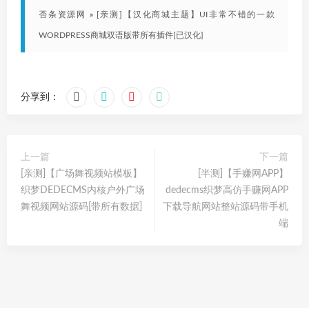
否条资源网
»
[亲测]【汉化商城主题】UI非常不错的一款
WORDPRESS商城双语版带所有插件[已汉化]
分享到：
上一篇
下一篇
[亲测]【广场舞视频站模板】
[半测]【手赚网APP】
织梦DEDECMS内核户外广场
dedecms织梦高仿手赚网APP
舞视频网站源码[带所有数据]
下载导航网站整站源码带手机
端