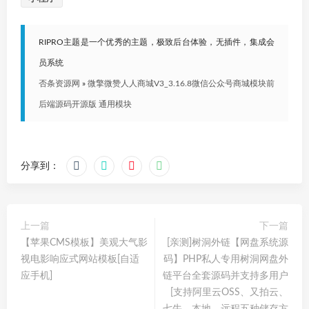
RIPRO主题是一个优秀的主题，极致后台体验，无插件，集成会
员系统
否条资源网
»
微擎微赞人人商城V3_3.16.8微信公众号商城模块前
后端源码开源版 通用模块
分享到：
上一篇
下一篇
【苹果CMS模板】美观大气影
[亲测]树洞外链【网盘系统源
视电影响应式网站模板[自适
码】PHP私人专用树洞网盘外
应手机]
链平台全套源码并支持多用户
[支持阿里云OSS、又拍云、
七牛、本地、远程五种储存方