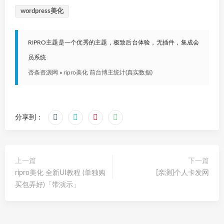
wordpress美化
RIPRO主题是一个优秀的主题，极致后台体验，无插件，集成会
员系统
否条资源网
»
ripro美化 前台博主统计(真实数据)
分享到：
上一篇
下一篇
ripro美化 全新UI教程 (单独购
[亲测]个人卡发网
买包弄好)「带演示」