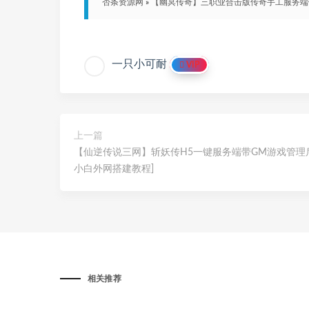
否条资源网
»
【幽冥传奇】三职业合击版传奇手工服务端
一只小可耐
VIP
上一篇
【仙逆传说三网】斩妖传H5一键服务端带GM游戏管理
小白外网搭建教程]
相关推荐