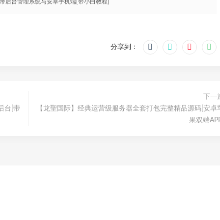
带后台管理系统与安卓手机端[带小白教程]
分享到：
下一
后台[带
【龙聖国际】经典运营级服务器全套打包完整精品源码[安卓
果双端APP