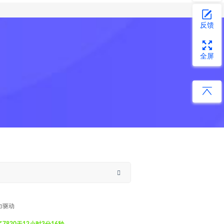
反馈
全屏
力驱动
820天12小时3分17秒