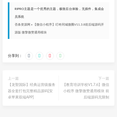
RIPRO主题是一个优秀的主题，极致后台体验，无插件，集成会
员系统
否条资源网
»
【微信小程序】叮咚同城微圈V11.3.8前后端源码开
源版 微擎微赞通用模块
分享到：
上一篇
下一篇
【龙聖国际】经典运营级服务
【教育培训学校V1.7.6】微信
器全套打包完整精品源码[安
小程序 微擎微赞通用模块 前
卓苹果双端APP]
后端源码无限制