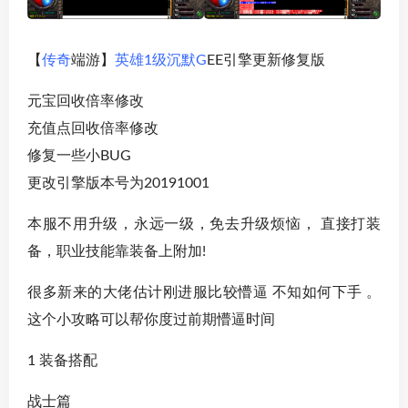
【
传奇
端游】
英雄1级沉默
G
EE引擎更新修复版
元宝回收倍率修改
充值点回收倍率修改
修复一些小BUG
更改引擎版本号为20191001
本服不用升级，永远一级，免去升级烦恼， 直接打装
备，职业技能靠装备上附加!
很多新来的大佬估计刚进服比较懵逼 不知如何下手 。
这个小攻略可以帮你度过前期懵逼时间
1 装备搭配
战士篇