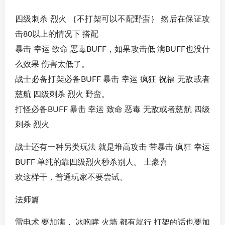
四级刺杀 烈火 ｛不打架可以不配野蛮｝ 然后在保证攻
击80以上的情况下 搭配
暴击 幸运 致命 恶毒BUFF，如果攻击低 满BUFF也没什
么效果 伤害太低了。
战士必备打架必备BUFF 暴击 幸运 疯狂 祝福 无敌或者
慈航 四级刺杀 烈火 野蛮。
打怪必备BUFF 暴击 幸运 致命 恶毒 无敌或者慈航 四级
刺杀 烈火
战士还有一种另类玩法 就是堆高攻击 带暴击 疯狂 幸运
BUFF 单纯的靠四级烈火秒杀别人。 土豪喜
欢这样干，普通玩家不要尝试、
法师篇
雷电术 要加满， 冰咆哮 火墙 都有就行 打架的话也要加