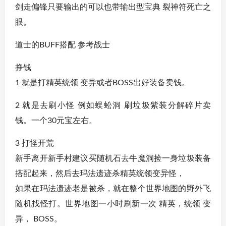
剑走偏锋只要输出的可以也带输出型宝典 裂神符死亡之
眼。
道士的BUFF搭配 参考战士
挣钱
1 就是打精英统领 变异或者BOSS出好装备卖钱。
2 就是去刷小怪 例如蜈蚣洞 刷垃圾紫装分解碎片卖
钱。一个30元宝左右。
3 打怪开荒
新手离开新手村建议买随机石去牛魔洞捡一身垃圾装备
搭配起来，然后去玛法遗迹杀精英统领变异怪，
如果在玛法遗迹老是被杀，就在整个世界地图的野外飞
随机找怪打。世界地图一小时刷新一次 精英，统领 变
异， BOSS。