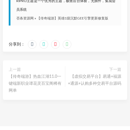
RIPRO主题是一个优秀的主题，极致后台体验，无插件，集成会
员系统
否条资源网
»
【传奇端游】英雄1级沉默GEE引擎更新修复版
分享到：
上一篇
下一篇
【传奇端游】热血江湖11.0一
【虚拟交易平台】易通+福源
键端新职业谭花灵百宝阁稀有
+通源+认购多种交易平台源码
网单