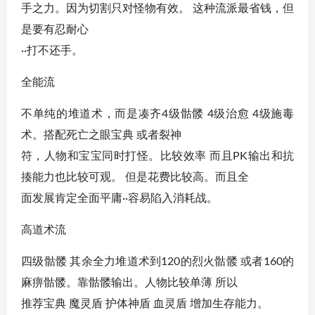
手之力。因为切割只对怪物有效。 这种流派最省钱，但
是要有忍耐心
··打不还手。
全能流
不单纯的堆道术，而是凑齐4级骷髅 4级治愈 4级施毒
术。搭配死亡之眼宝典 或者裂神
符，人物和宝宝同时打怪。比较效率 而且PK输出和抗
揍能力也比较可观。 但是花费比较高。而且全
面发展肯定全面平庸··容易陷入消耗战。
高道术流
四级骷髅 其余全力堆道术到120的烈火骷髅 或者160的
麻痹骷髅。靠骷髅输出。人物比较单薄 所以
推荐宝典 魔灵盾 护体神盾 血灵盾 增加生存能力。