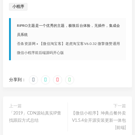
小程序
RIPRO主题是一个优秀的主题，极致后台体验，无插件，集成会
员系统
否条资源网
»
【微信淘宝客】老虎淘宝客V6.0.32 微擎微赞通用
微信小程序前后端源码开心版
分享到：
上一篇
下一篇
「2019」CDN源站真实IP查
【微信小程序】坤典点餐外卖
找跟踪方式总结
V1.5.4全开源安装更新一体包
[前端]