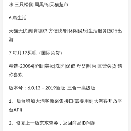
味|三只松鼠|周黑鸭|天猫超市
6.惠生活
天猫无忧购|肯德鸡|方便快餐|休闲娱乐|生活服务|旅行出
游
7.每月17买呗（国际尖货）
精选-23084|护肤|美妆|洗护|保健|母婴|时尚|直营尖货|猜
你喜欢
版本号：6.0.13 – 2019新版_三合一高级版
1、后台增加大淘客新采集接口(需要用到大淘客开放平
台API)
2、修复上一版京东查券，返回商品ID问题