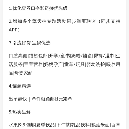
1.优化查券口令和链接优先级
2.增加多个擎天柱专题活动同步淘宝联盟（同步支持
APP）
3.引流好货 宝妈优选
口质高佣|猫超包邮|开学/童书|奶粉/辅食|尿裤/湿巾|生
活服务|宝宝营养|妈妈孕产|童车/玩具|婴幼洗护|喂养用
品|母婴家纺
4.猫超精选
出单超快｜单件就免邮|1元凑单
5.热卖生鲜
水果|9.9包邮|夏季饮品|下午茶|乳品饮料|粮油米面|百草