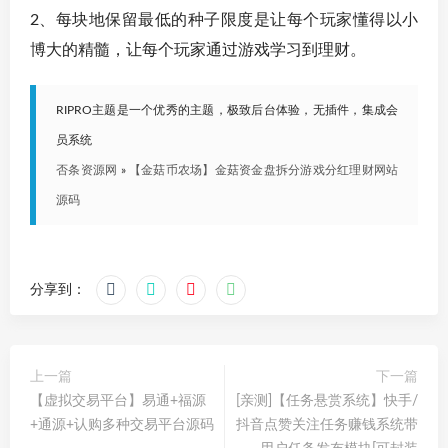
2、每块地保留最低的种子限度是让每个玩家懂得以小
博大的精髓，让每个玩家通过游戏学习到理财。
RIPRO主题是一个优秀的主题，极致后台体验，无插件，集成会
员系统
否条资源网
»
【金菇币农场】金菇资金盘拆分游戏分红理财网站
源码
分享到：
上一篇
下一篇
【虚拟交易平台】易通+福源
[亲测]【任务悬赏系统】快手/
+通源+认购多种交易平台源码
抖音点赞关注任务赚钱系统带