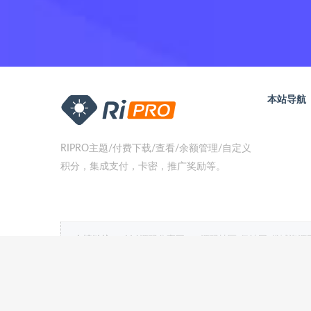
本站导航
RIPRO主题/付费下载/查看/余额管理/自定义
积分，集成支付，卡密，推广奖励等。
友情链接：
416源码分享网
ym源码社区
亿站网
优域资源