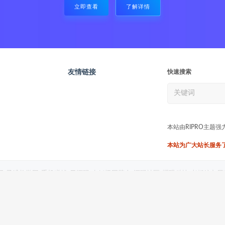
立即查看
了解详情
友情链接
快速搜索
本站由RIPRO主题强
本站为广大站长服务了7
网
子维教学网
手机赚钱
日源码
有妖怪同萌会
源码社区
耀眼科技
老板娘九尾