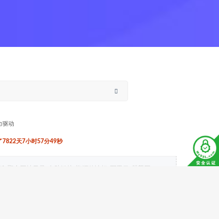
力驱动
822天7小时57分50秒
狐
聚合网站目录
自助链接
资源侠论坛
阿里云
麒麟网