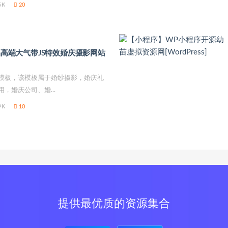
5K
20
极品高端大气带JS特效婚庆摄影网站
模板，该模板属于婚纱摄影，婚庆礼
，婚庆公司、婚...
9K
10
提供最优质的资源集合