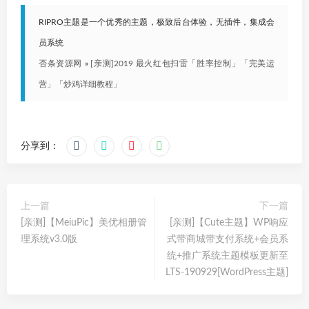
RIPRO主题是一个优秀的主题，极致后台体验，无插件，集成会
员系统
否条资源网
»
[亲测]2019 最火红包扫雷「胜率控制」「完美运
营」「炒鸡详细教程」
分享到：
上一篇
下一篇
[亲测]【MeiuPic】美优相册管
[亲测]【Cute主题】WP响应
理系统v3.0版
式带商城带支付系统+会员系
统+推广系统主题模板更新至
LTS-190929[WordPress主题]