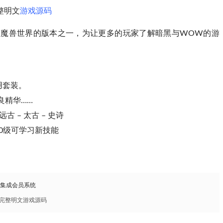
整明文
游戏源码
与魔兽世界的版本之一，为让更多的玩家了解暗黑与WOW的游
用套装。
良精华……
远古 – 太古 – 史诗
70级可学习新技能
，集成会员系统
团完整明文游戏源码