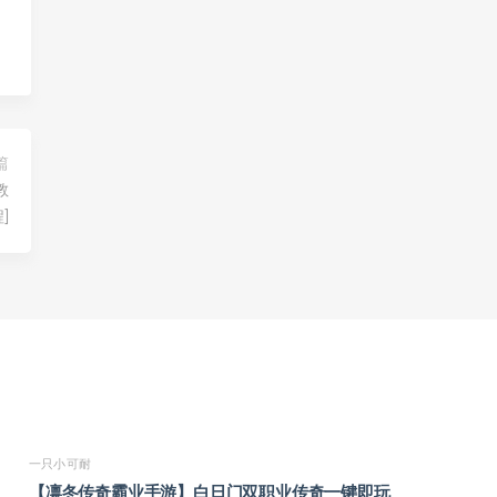
篇
教
]
一只小可耐
【凛冬传奇霸业手游】白日门双职业传奇一键即玩