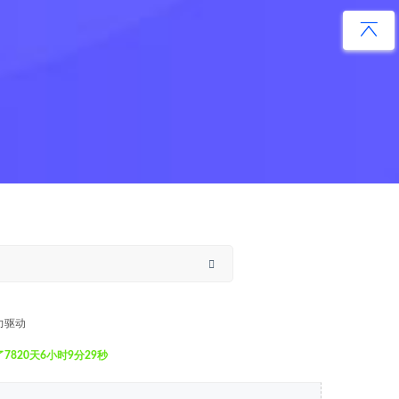
力驱动
820天6小时9分30秒