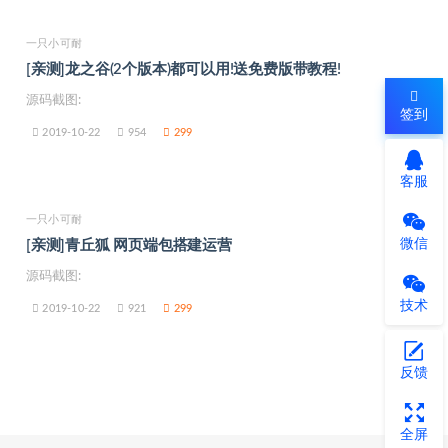
一只小可耐
[亲测]龙之谷(2个版本)都可以用!送免费版带教程!
源码截图:
签到
2019-10-22
954
299
客服
一只小可耐
微信
[亲测]青丘狐 网页端包搭建运营
源码截图:
技术
2019-10-22
921
299
反馈
全屏