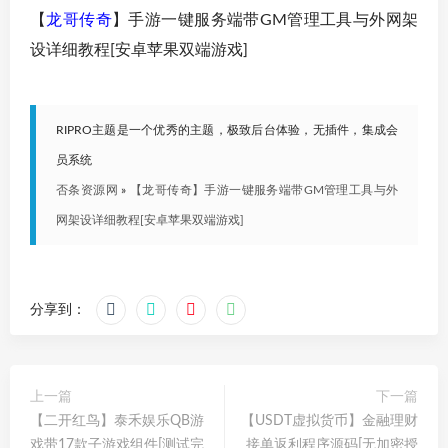
【
龙哥传奇
】手游一键服务端带GM管理工具与外网架
设详细教程[安卓苹果双端游戏]
RIPRO主题是一个优秀的主题，极致后台体验，无插件，集成会
员系统
否条资源网
»
【龙哥传奇】手游一键服务端带GM管理工具与外
网架设详细教程[安卓苹果双端游戏]
分享到：
上一篇
下一篇
【二开红鸟】泰禾娱乐QB游
【USDT虚拟货币】金融理财
戏带17款子游戏组件[测试完
接单返利程序源码[无加密授