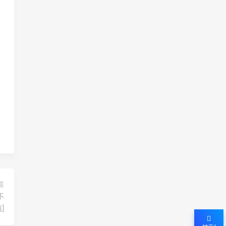
篇
不
]