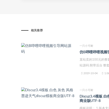
相关推荐
一只小可耐
仿B哔哩哔哩视频
某站卖的100元的整
站源码 附带后台 整套源
2019-10-04
1.0
一只小可耐
Discuz3.4模板 
商业版UTF-8
模板说明： 1.版本支持：d