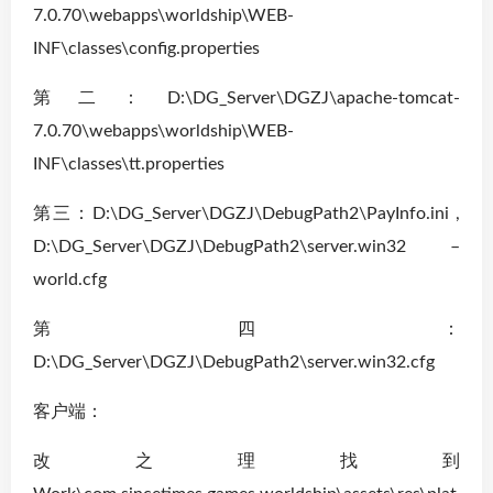
7.0.70\webapps\worldship\WEB-
INF\classes\config.properties
第二：D:\DG_Server\DGZJ\apache-tomcat-
7.0.70\webapps\worldship\WEB-
INF\classes\tt.properties
第三：D:\DG_Server\DGZJ\DebugPath2\PayInfo.ini ,
D:\DG_Server\DGZJ\DebugPath2\server.win32 –
world.cfg
第四：
D:\DG_Server\DGZJ\DebugPath2\server.win32.cfg
客户端：
改之理找到