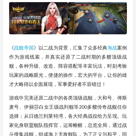
《
战舰帝国
》以二战为背景，汇集了众多经典
海战
案例
作为游戏线索，并真实还原了二战时期的多艘顶级战
舰，各种升级、改造、阵容搭配等丰富玩法，时刻考验
玩家的战略眼光，便捷的操作，宏大的平台，让你的雄
才大略得以全面展现，军事爱好者不容错过！
游戏中完美还原二战中的各类顶级战舰，大和号、俾斯
麦号、伊丽莎白女王级战列舰等200多艘传奇战舰任你
选择；从日德兰到莱特湾，各大经典战役给力呈现。玩
家化身联盟舰队指挥官，运筹帷幄，总览全局，通过战
斗搜集战舰，组成海上无敌舰队，为了正义与和平，同