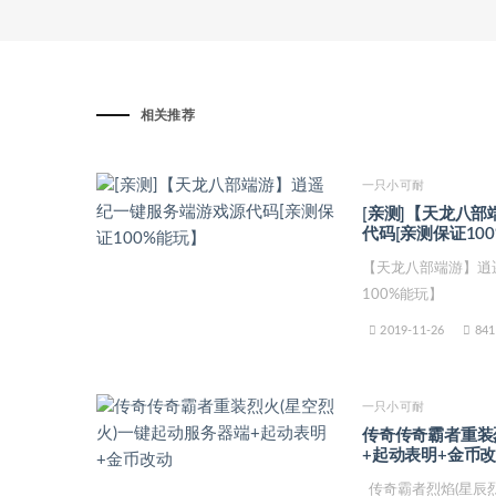
相关推荐
一只小可耐
[亲测]【天龙八
代码[亲测保证10
【天龙八部端游】逍
100%能玩】
2019-11-26
841
一只小可耐
传奇传奇霸者重装
+起动表明+金币
传奇霸者烈焰(星辰