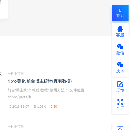
]
签到
客服
微信
技术
一只小可耐
ripro美化 前台博主统计(真实数据)
反馈
前台:博主统计 教程 教程: 使用方法： 文件位置一：
/ripro/parts/h...
2019-11-07
1.08K
30
全屏
一只小可耐