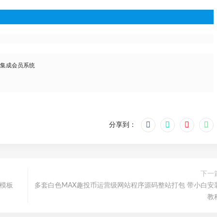
，集成会员系统
分享到：
下一
梦模板
多套白色MAX趣投币运营级网站程序源码整站打包 带小白安
教