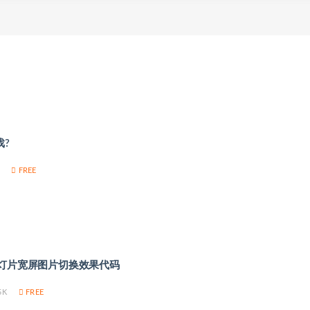
戏?
FREE
 3d幻灯片宽屏图片切换效果代码
5K
FREE