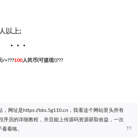
人以上;
/=???
100
人民币(可提现!)???
https://bbs.5g110.cn，我看这个网站里头所有
袭程序员的详细教程，并且能上传源码资源获取收益，一次
子看看咯。