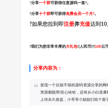
?
分享
一个群
可获得任意源码一套?。
?分享
十个群
即可获得
免费会员一个月?
。
?如果您拉到即
注册
并
充值
达到10
?我们为您非常丰厚的
大礼包
!(人民币)?(
100
云币)
分享内容为：
发现一个比较不错的源码资源分享的网站，网址是
资源都能用!良心哈哈，还有从小白逆
上传永久收益，小哥哥小姐姐们给个面