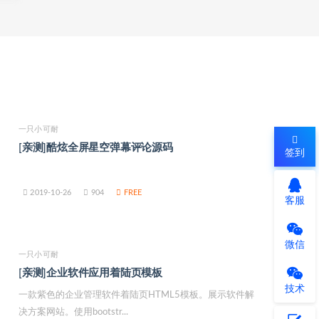
一只小可耐
[亲测]酷炫全屏星空弹幕评论源码
签到
2019-10-26
904
FREE
客服
微信
一只小可耐
[亲测]企业软件应用着陆页模板
技术
一款紫色的企业管理软件着陆页HTML5模板。展示软件解
决方案网站。使用bootstr...