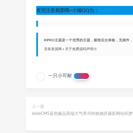
发完注意截图哦~小编QQ为：
15001904
RIPRO主题是一个优秀的主题，极致后台体验，无插件
否条资源网
»
关于免费源码声明!3
一只小可耐
VIP
上一篇
dedeCMS蓝色极品高端大气带JS特效婚庆摄影网站织