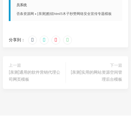
员系统
否条资源网
»
[亲测]酷炫html5木子秒赞网络安全宣传专题模板
分享到：
上一篇
下一篇
[亲测]通用的软件营销代理公
[亲测]实用的网站资源空间管
司网页模板
理后台模板