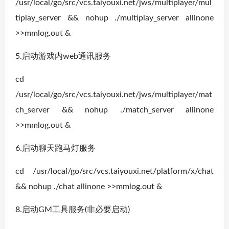
/usr/local/go/src/vcs.taiyouxi.net/jws/multiplayer/mul
tiplay_server && nohup ./multiplay_server allinone
>>mmlog.out &
5.启动游戏内web通讯服务
cd
/usr/local/go/src/vcs.taiyouxi.net/jws/multiplayer/mat
ch_server && nohup ./match_server allinone
>>mmlog.out &
6.启动聊天跑马灯服务
cd /usr/local/go/src/vcs.taiyouxi.net/platform/x/chat
&& nohup ./chat allinone >>mmlog.out &
8.启动GM工具服务(非必要启动)