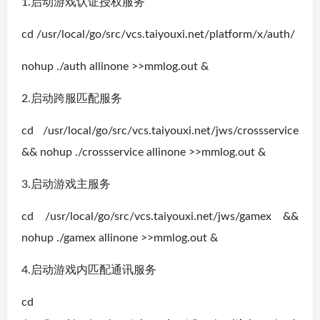
1.启动游戏认证授权服务
cd /usr/local/go/src/vcs.taiyouxi.net/platform/x/auth/
nohup ./auth allinone >>mmlog.out &
2.启动跨服匹配服务
cd /usr/local/go/src/vcs.taiyouxi.net/jws/crossservice
&& nohup ./crossservice allinone >>mmlog.out &
3.启动游戏主服务
cd /usr/local/go/src/vcs.taiyouxi.net/jws/gamex &&
nohup ./gamex allinone >>mmlog.out &
4.启动游戏内匹配通讯服务
cd