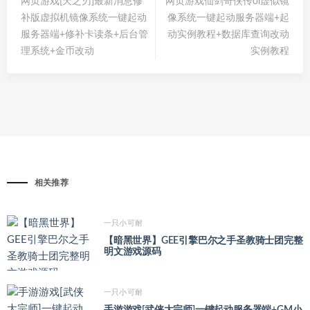
网页游戏[天之刃]最新消息修
网页游戏仙剑奇侠传ol虚似镜
补版虚拟机镜像系统一键起动
像系统一键起动服务器端+起
服务器端+修补卡读条+后台管
动实例教程+数据库查询改动
理系统+金币改动
实例教程
相关推荐
一只小可耐
【暗黑世界】GEE引擎巴尔之手圣教骑士团完整
明文游戏源码
一只小可耐
手游游戏[武侠大宗师]一键起动服务器端+GM小