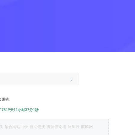
力驱动
819天11小时37分1秒
狐
聚合网站目录
自助链接
资源侠论坛
阿里云
麒麟网