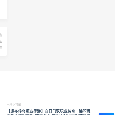
篇
在
程
一只小可耐
【凛冬传奇霸业手游】白日门双职业传奇一键即玩