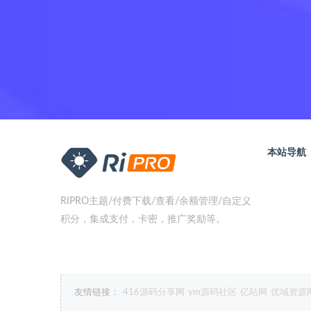
本站导航
RIPRO主题/付费下载/查看/余额管理/自定义
积分，集成支付，卡密，推广奖励等。
友情链接：
416源码分享网
ym源码社区
亿站网
优域资源