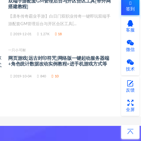
双端手游配套GM管理后台与开区合区工具[带外网
搭建教程]
签到
【凛冬传奇霸业手游】白日门双职业传奇一键即玩双端手
游配套GM管理后台与开区合区工具[...
客服
2019-12-01
1.27K
18
微信
一只小可耐
网页游戏[远古封印符咒]网络版一键起动服务器端
+角色统计数据改动实例教程+进手机游戏方式等
技术
2019-10-04
840
10
反馈
全屏