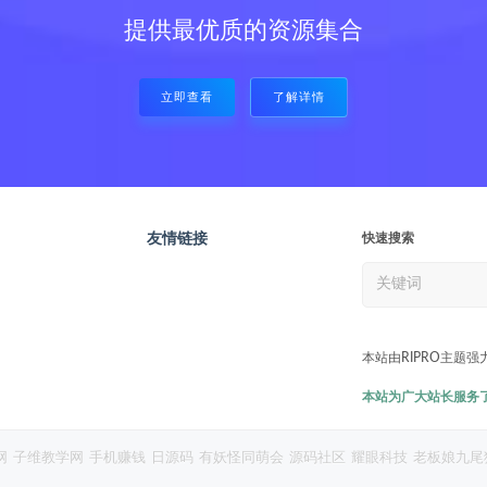
提供最优质的资源集合
立即查看
了解详情
友情链接
快速搜索
本站由RIPRO主题强
本站为广大站长服务了7
网
子维教学网
手机赚钱
日源码
有妖怪同萌会
源码社区
耀眼科技
老板娘九尾