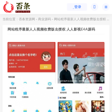
登录
当前位置：
否条资源网
商业源码
网站程序最新人人视频收费版去授权 人人影视E4A源码
>
>
网站程序最新人人视频收费版去授权 人人影视E4A源码