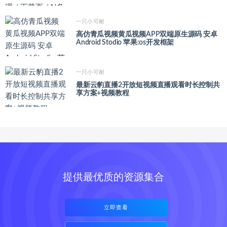
一只小可耐
高仿青瓜视频黄瓜视频APP双端原生源码 安卓
Android Stodio 苹果:os开发框架
一只小可耐
最新云豹直播2开放短视频直播观看时长控制共
享方案+视频教程
提供最优质的资源集合
立即查看