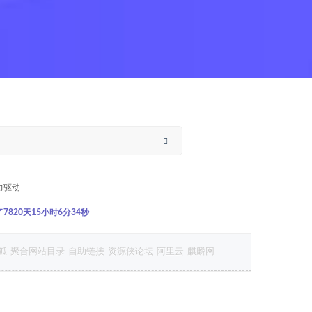
力驱动
820天15小时6分35秒
狐
聚合网站目录
自助链接
资源侠论坛
阿里云
麒麟网