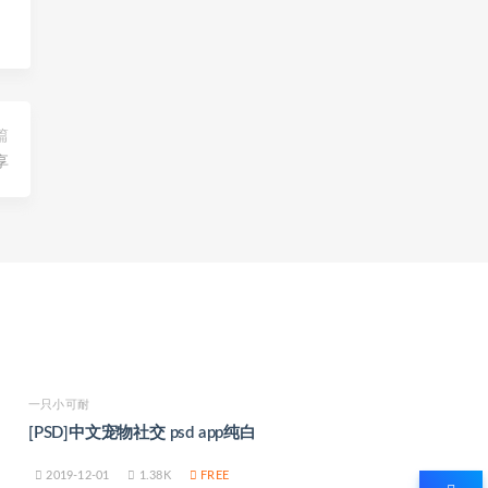
篇
享
一只小可耐
[PSD]中文宠物社交 psd app纯白
2019-12-01
1.38K
FREE