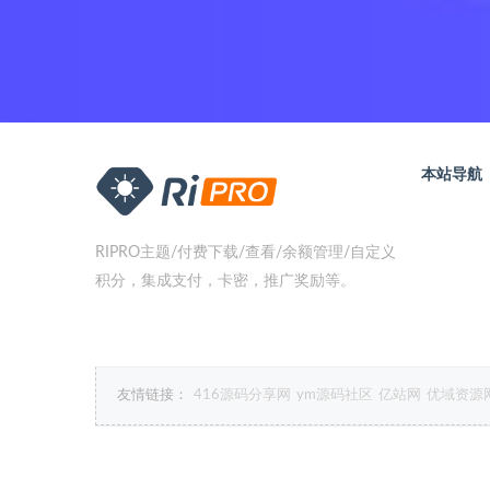
本站导航
RIPRO主题/付费下载/查看/余额管理/自定义
积分，集成支付，卡密，推广奖励等。
友情链接：
416源码分享网
ym源码社区
亿站网
优域资源