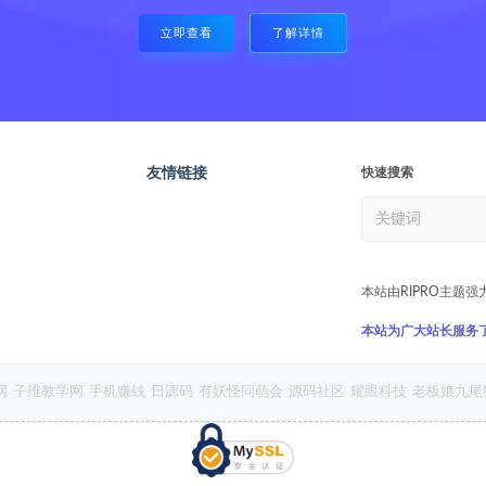
立即查看
了解详情
友情链接
快速搜索
本站由RIPRO主题强
本站为广大站长服务了7
网
子维教学网
手机赚钱
日源码
有妖怪同萌会
源码社区
耀眼科技
老板娘九尾