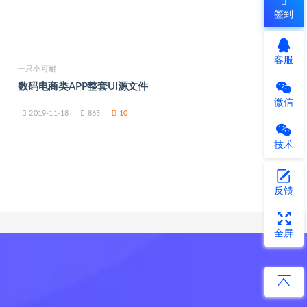
签到
客服
一只小可耐
数码电商类APP整套UI源文件
微信
2019-11-18
865
10
技术
反馈
全屏