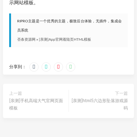
示网站模板。
RIPRO主题是一个优秀的主题，极致后台体验，无插件，集成会
员系统
否条资源网
»
[亲测]App官网着陆页HTML模板
分享到：
上一篇
下一篇
[亲测]手机高端大气官网页面
[亲测]html5六边形坠落游戏源
模板
码