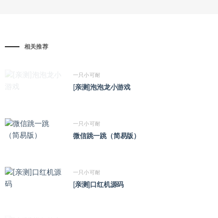
相关推荐
一只小可耐
[亲测]泡泡龙小游戏
一只小可耐
微信跳一跳（简易版）
一只小可耐
[亲测]口红机源码