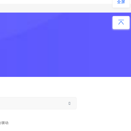
全屏
力驱动