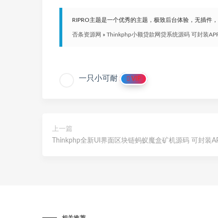
RIPRO主题是一个优秀的主题，极致后台体验，无插件
否条资源网
»
Thinkphp小额贷款网贷系统源码 可封装AP
一只小可耐
VIP
上一篇
Thinkphp全新UI界面区块链蚂蚁魔盒矿机源码 可封装A