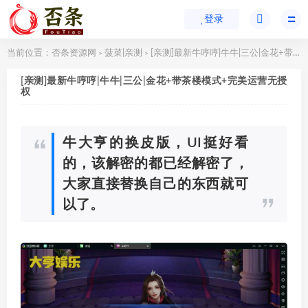
登录
当前位置：
否条资源网
菠菜|亲测
[亲测]最新牛哼哼|牛牛|三公|金花+带茶楼模式+完美运营无授权
>
>
[亲测]最新牛哼哼|牛牛|三公|金花+带茶楼模式+完美运营无授
权
牛大亨的换皮版，UI挺好看
的，该解密的都已经解密了，
大家直接替换自己的东西就可
以了。